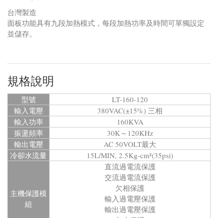
台灣製造
面板功能具有九段加熱模式，每段加熱功率及時間可單獨設定
並儲存。
規格說明
型號
LT-160-120
輸入電壓
380VAC(±15%) 三相
輸入功率
160KVA
振盪頻率
30K～120KHz
輸出電壓
AC 50VOLT最大
冷卻水流量
15L/MIN, 2.5Kg-cm²(35psi)
直流過電流保護
交流過電流保護
欠相保護
主機保護模
輸入過電壓保護
組
輸出過電壓保護