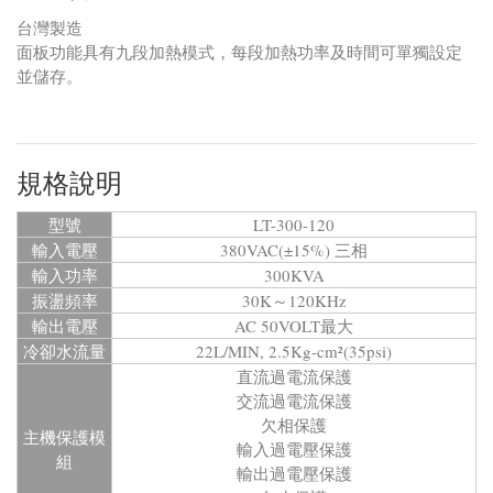
台灣製造
面板功能具有九段加熱模式，每段加熱功率及時間可單獨設定
並儲存。
規格說明
型號
LT-300-120
輸入電壓
380VAC(±15%) 三相
輸入功率
300KVA
振盪頻率
30K～120KHz
輸出電壓
AC 50VOLT最大
冷卻水流量
22L/MIN, 2.5Kg-cm²(35psi)
直流過電流保護
交流過電流保護
欠相保護
主機保護模
輸入過電壓保護
組
輸出過電壓保護