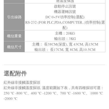
過溫度保護
啟動停止訊號
機器運轉訊號
引出線路
DC 0~5V功率控制(選配)
RS-232 (FOR PLC,PDA,COMPUTER..)功率控制(選
配)
主機：20KG
概估重量
輸出頭：3KG
主機： 長38CM(深度), 寬 43CM, 高15CM
概估尺寸
輸出頭： 長17CM, 寬 8CM, 高10.5CM
選配附件
紅外線非接觸溫度探頭
紅外線非接觸溫度探頭, 溫度範圍如下表，共有四種探頭可選：
250 ℃ -800 ℃、400 ℃ -1200 ℃、700 ℃ -1600 ℃、 1000 ℃
-2000 ℃