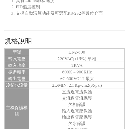
具有200mS取樣速度
PID溫度控制
支援自動演算功能及可選配RS-232等數位介面
規格說明
型號
LT-2-600
輸入電壓
220VAC(±15%) 單相
輸入功率
2KVA
振盪頻率
600K～900KHz
輸出電壓
AC 600VOLT 最大
冷卻水流量
2L/MIN, 2.5Kg-cm2(35psi)
直流過電流保護
交流過電流保護
欠相保護
主機保護模
輸入過電壓保護
組
輸出過電壓保護
欠水保護