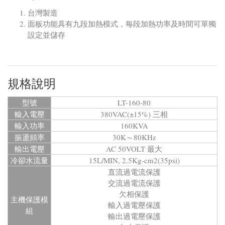
台灣製造
面板功能具有九段加熱模式，每段加熱功率及時間可單獨
設定並儲存
規格說明
型號
LT-160-80
輸入電壓
380VAC(±15%) 三相
輸入功率
160KVA
振盪頻率
30K～80KHz
輸出電壓
AC 50VOLT 最大
冷卻水流量
15L/MIN, 2.5Kg-cm2(35psi)
直流過電流保護
交流過電流保護
欠相保護
主機保護模
輸入過電壓保護
組
輸出過電壓保護