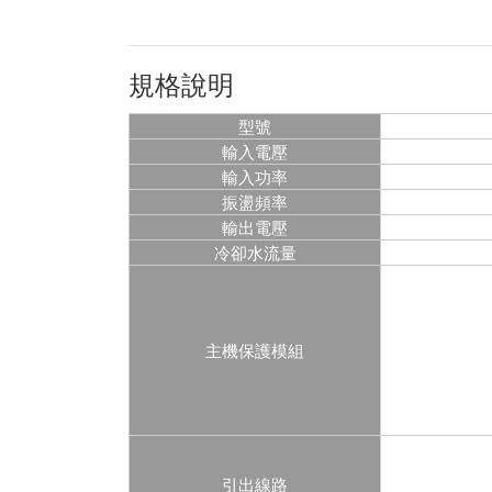
規格說明
型號
輸入電壓
輸入功率
振盪頻率
輸出電壓
冷卻水流量
主機保護模組
引出線路