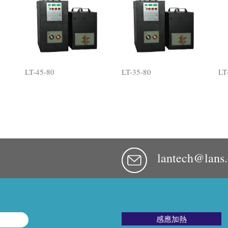
LT-45-80
LT-35-80
LT
lantech@lans
感應加熱