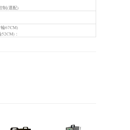
功率控制(選配)
含輪67CM)
輪52CM)：