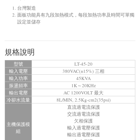
台灣製造
面板功能具有九段加熱模式，每段加熱功率及時間可單獨
設定並儲存
規格說明
型號
LT-45-20
輸入電壓
380VAC(±15%) 三相
輸入功率
45KVA
振盪頻率
1K～20KHz
輸出電壓
AC 1200VOLT 最大
冷卻水流量
8L/MIN, 2.5Kg-cm2(35psi)
直流過電流保護
交流過電流保護
欠相保護
主機保護模
輸入過電壓保護
組
輸出過電壓保護