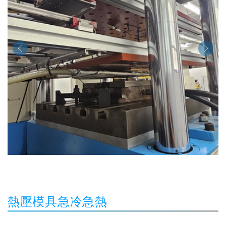
熱壓模具急冷急熱