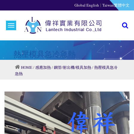
|
Global English
Taiwan繁體中文
熱壓模具急冷急熱
HOME
/
感應加熱
/
鋼管/射出機/模具加熱
/
熱壓模具急冷
急熱