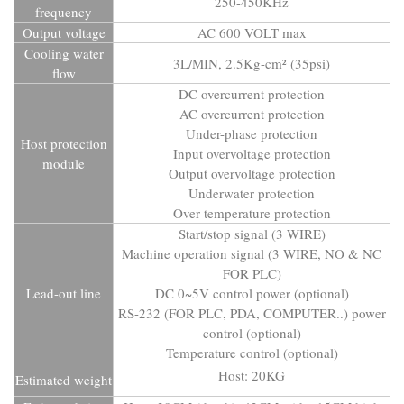
250-450KHz
frequency
Output voltage
AC 600 VOLT max
Cooling water
3L/MIN, 2.5Kg-cm² (35psi)
flow
DC overcurrent protection
AC overcurrent protection
Under-phase protection
Host protection
Input overvoltage protection
module
Output overvoltage protection
Underwater protection
Over temperature protection
Start/stop signal (3 WIRE)
Machine operation signal (3 WIRE, NO & NC
FOR PLC)
Lead-out line
DC 0~5V control power (optional)
RS-232 (FOR PLC, PDA, COMPUTER..) power
control (optional)
Temperature control (optional)
Host: 20KG
Estimated weight