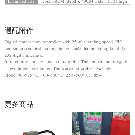
Estimated size
Host: 38CM (depth), 43CM wide, 15CM high
選配附件
Digital temperature controller: with 25mS sampling speed, PID
temperature control, automatic logic calculation and optional RS-
232 digital interface.
Infrared non-contact temperature probe: The temperature range is
shown in the table below. There are four probes available.
Probe: 40~975° C, 100~600° C, 250~800° C, 385~1
更多商品