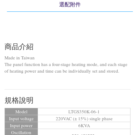
選配附件
商品介紹
Made in Taiwan
The panel function has a four-stage heating mode, and each stage
of heating power and time can be individually set and stored.
規格說明
Model
LTGS350K-06-1
Input voltage
220VAC (± 15%) single phase
Input power
6KVA
Oscillation