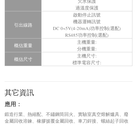
欠水保護
過溫度保護
啟動停止訊號
機器運轉訊號
引出線路
DC 0~5V(4-20mA)功率控制(選配)
RS485功率控制(選配)
主機重量:
概估重量
分機重量:
主機尺寸:
概估尺寸
標準電容尺寸:
其它資訊
應用：
鍛造行業、熱縮配、不鏽鋼筒回火、實驗室真空熔解爐具、廢
金屬回收溶鍊、橡膠披覆金屬回收、車刀銲接、螺絲起子回收