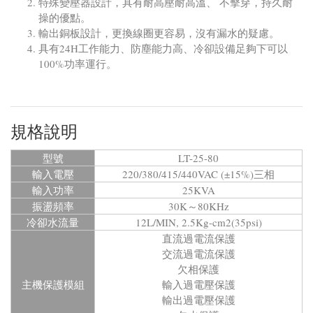
特殊變壓器設計，具有耐高壓耐高溫、 不擊穿，持久耐
操的優點。
輸出銅板設計，更換線圈更容易，沒有漏水的疑慮。
具有24H工作能力、防塵能力高、冷卻設備足夠下可以
100%功率運行。
規格說明
型號
LT-25-80
輸入電壓
220/380/415/440VAC (±15%)三相
輸入功率
25KVA
振盪頻率
30K～80KHz
冷卻水流量
12L/MIN, 2.5Kg-cm2(35psi)
直流過電流保護
交流過電流保護
欠相保護
主機保護模組
輸入過電壓保護
輸出過電壓保護